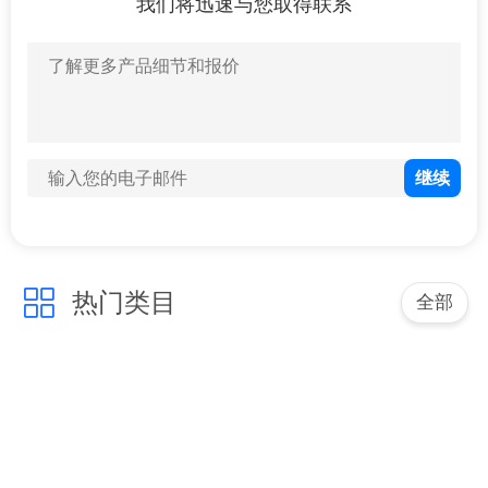
于
我们将迅速与您取得联系
我
们
工
厂
展
示
热门类目
全部
质
量
控