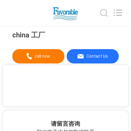
科
技
有
限
公
司.
由
首
ECER
china 工厂
开
发
页
call now
Contact Us
产
品
展
示
关
请留言咨询